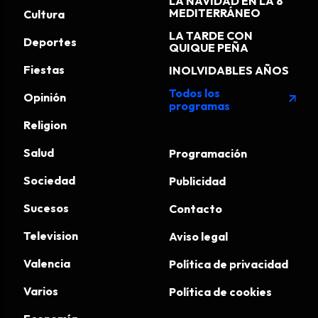
LA NAVIDAD EN LA 8
MEDITERRÁNEO
Cultura
LA TARDE CON
Deportes
QUIQUE PEÑA
Fiestas
INOLVIDABLES AÑOS
Todos los
Opinión
arrow_outward
programas
Religion
Salud
Programación
Sociedad
Publicidad
Sucesos
Contacto
Television
Aviso legal
Valencia
Política de privacidad
Varios
Política de cookies