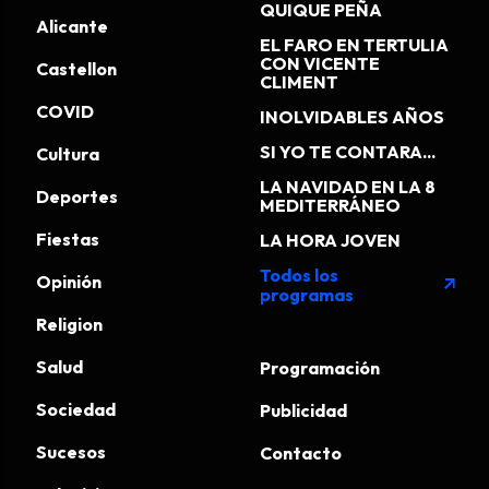
QUIQUE PEÑA
Alicante
EL FARO EN TERTULIA
CON VICENTE
Castellon
CLIMENT
COVID
INOLVIDABLES AÑOS
SI YO TE CONTARA...
Cultura
LA NAVIDAD EN LA 8
Deportes
MEDITERRÁNEO
Fiestas
LA HORA JOVEN
Todos los
Opinión
arrow_outward
programas
Religion
Salud
Programación
Sociedad
Publicidad
Sucesos
Contacto