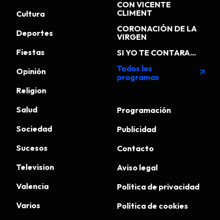
CON VICENTE
CLIMENT
Cultura
CORONACIÓN DE LA
Deportes
VIRGEN
Fiestas
SI YO TE CONTARA...
Todos los
Opinión
arrow_outward
programas
Religion
Salud
Programación
Sociedad
Publicidad
Sucesos
Contacto
Television
Aviso legal
Valencia
Política de privacidad
Varios
Política de cookies