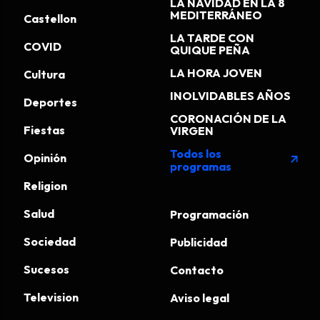
LA NAVIDAD EN LA 8
MEDITERRÁNEO
Castellon
LA TARDE CON
COVID
QUIQUE PEÑA
LA HORA JOVEN
Cultura
INOLVIDABLES AÑOS
Deportes
CORONACIÓN DE LA
Fiestas
VIRGEN
Todos los
Opinión
arrow_outward
programas
Religion
Salud
Programación
Sociedad
Publicidad
Sucesos
Contacto
Television
Aviso legal