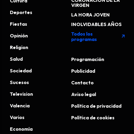
Cultura
VIRGEN
Deportes
LA HORA JOVEN
Fiestas
INOLVIDABLES AÑOS
Todos los
Opinión
arrow_outward
programas
Religion
Salud
Programación
Sociedad
Publicidad
Sucesos
Contacto
Television
Aviso legal
Valencia
Política de privacidad
Varios
Política de cookies
Economía