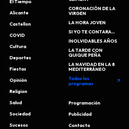
El Tiempo
CORONACIÓN DE LA
Alicante
VIRGEN
LA HORA JOVEN
Castellon
SI YO TE CONTARA...
COVID
INOLVIDABLES AÑOS
Cultura
LA TARDE CON
QUIQUE PEÑA
Deportes
LA NAVIDAD EN LA 8
Fiestas
MEDITERRÁNEO
Todos los
Opinión
arrow_outward
programas
Religion
Salud
Programación
Sociedad
Publicidad
Sucesos
Contacto