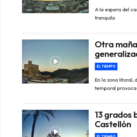
A la espera del c
tranquila
Otra mañan
generaliza
EL TIEMPO
En la zona litoral
temporal provoca
13 grados b
Castellón
EL TIEMPO