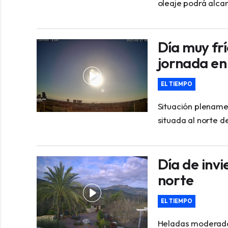
oleaje podrá alcan
Día muy frí
jornada en 
EL TIEMPO
Situación plenamen
situada al norte d
Día de invi
norte
EL TIEMPO
Heladas moderadas