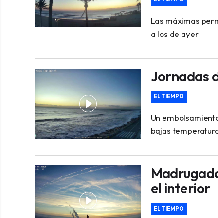
Las máximas perma
a los de ayer
Jornadas d
EL TIEMPO
Un embolsamiento 
bajas temperatur
Madrugada 
el interior
EL TIEMPO