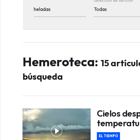
Selección de sección
Hemeroteca:
15 artícu
búsqueda
Cielos des
temperatu
EL TIEMPO