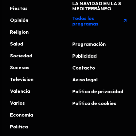
LA NAVIDAD EN LA 8
Fiestas
MEDITERRÁNEO
Todos los
Opinión
arrow_outward
programas
Religion
Salud
Programación
Sociedad
Publicidad
Sucesos
Contacto
Television
Aviso legal
Valencia
Política de privacidad
Varios
Política de cookies
Economía
Politica