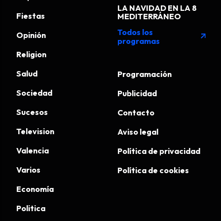
LA NAVIDAD EN LA 8
Fiestas
MEDITERRÁNEO
Todos los
Opinión
arrow_outward
programas
Religion
Salud
Programación
Sociedad
Publicidad
Sucesos
Contacto
Television
Aviso legal
Valencia
Política de privacidad
Varios
Política de cookies
Economía
Politica