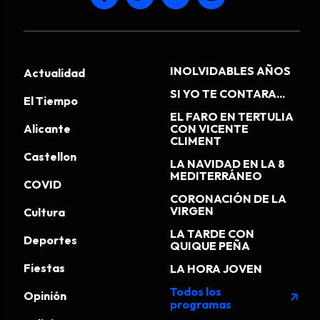
INOLVIDABLES AÑOS
Actualidad
SI YO TE CONTARA...
El Tiempo
EL FARO EN TERTULIA
Alicante
CON VICENTE
CLIMENT
Castellon
LA NAVIDAD EN LA 8
MEDITERRÁNEO
COVID
CORONACIÓN DE LA
VIRGEN
Cultura
LA TARDE CON
Deportes
QUIQUE PEÑA
Fiestas
LA HORA JOVEN
Todos los
Opinión
arrow_outward
programas