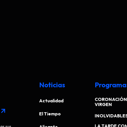
Noticias
Programa
CORONACIÓN 
Actualidad
VIRGEN
arrow_outward
El Tiempo
INOLVIDABLE
LA TARDE CO
das sus
Alicante