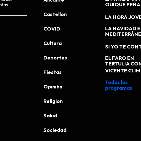
QUIQUE PEÑA
stas.
Castellon
LA HORA JOV
LA NAVIDAD E
COVID
MEDITERRÁN
Cultura
SI YO TE CONT
Deportes
EL FARO EN
TERTULIA CO
VICENTE CLI
Fiestas
Todos los
Opinión
programas
Religion
Salud
Sociedad