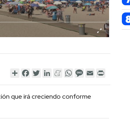
Share
Facebook
Twitter
LinkedIn
Meneame
WhatsApp
Message
Email
Print
ión que irá creciendo conforme