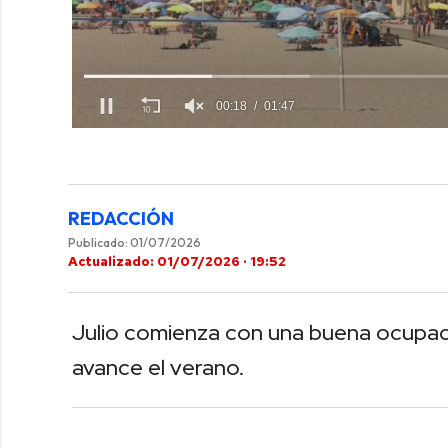
00:19
01:47
0
of
1
minute,
47
seconds
Volume
REDACCIÓN
0%
Publicado: 01/07/2026
Actualizado: 01/07/2026 · 19:52
Julio comienza con una buena ocupac
avance el verano.