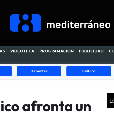
AS
VIDEOTECA
PROGRAMACIÓN
PUBLICIDAD
C
portes
Cultura
Fiestas
L
tico afronta un