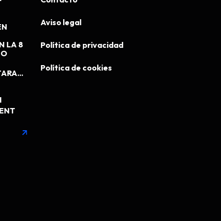
Aviso legal
EN
N LA 8
Política de privacidad
EO
Política de cookies
ARA...
N
MENT
arrow_outward