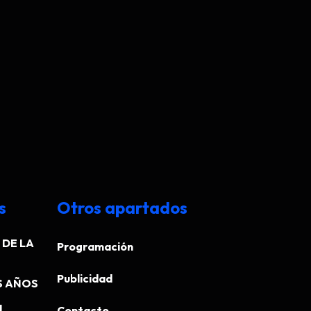
s
Otros apartados
DE LA
Programación
Publicidad
S AÑOS
N
Contacto