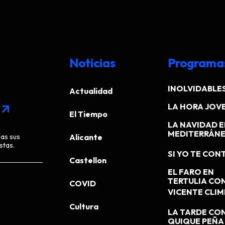
Noticias
Programa
INOLVIDABLE
Actualidad
LA HORA JOV
arrow_outward
El Tiempo
LA NAVIDAD E
MEDITERRÁN
das sus
Alicante
stas.
SI YO TE CONT
Castellon
EL FARO EN
TERTULIA CO
COVID
VICENTE CLI
Cultura
LA TARDE CO
QUIQUE PEÑA