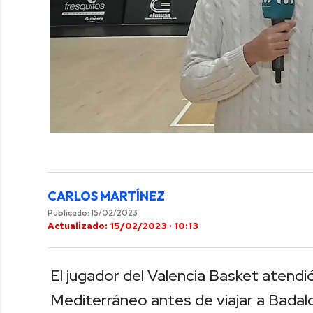
0
of
2
minutes,
46
seconds
Volume
CARLOS MARTÍNEZ
0%
Publicado: 15/02/2023
Actualizado: 15/02/2023 · 10:13
El jugador del Valencia Basket atendi
Mediterráneo antes de viajar a Badal