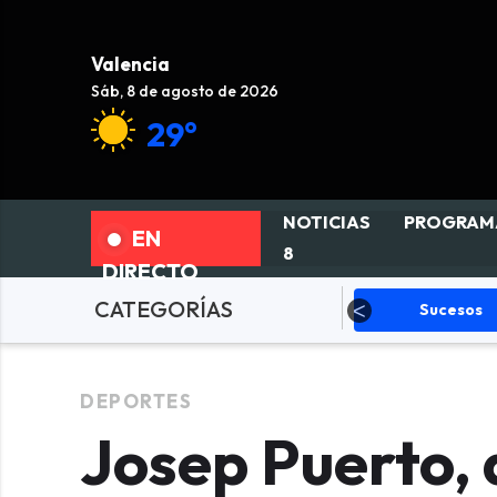
Valencia
Sáb, 8 de agosto de 2026
29°
NOTICIAS
PROGRAM
EN
8
DIRECTO
CATEGORÍAS
olítica
Sucesos
DEPORTES
DEPORTES
Josep Puerto, 