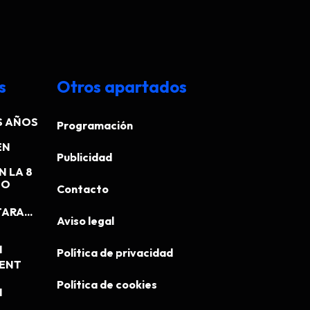
s
Otros apartados
S AÑOS
Programación
EN
Publicidad
N LA 8
EO
Contacto
ARA...
Aviso legal
N
Política de privacidad
MENT
Política de cookies
N