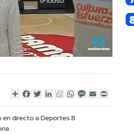
Share
Facebook
Twitter
LinkedIn
Meneame
WhatsApp
Message
Email
Print
ó en directo a Deportes 8
ona