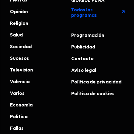
QUIQUE PEÑA
Todos los
Opinión
arrow_outward
programas
Religion
Salud
Programación
Sociedad
Publicidad
Sucesos
Contacto
Television
Aviso legal
Valencia
Política de privacidad
Varios
Política de cookies
Economía
Politica
Fallas