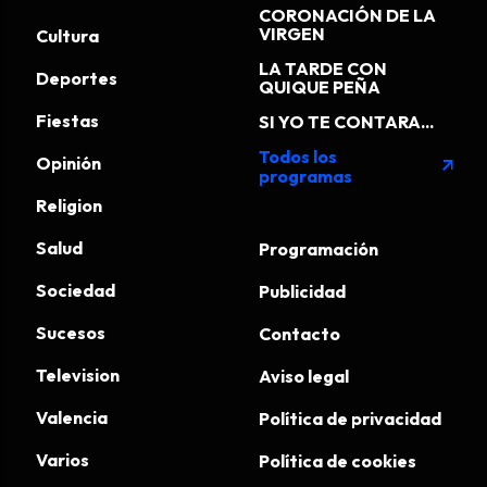
CORONACIÓN DE LA
VIRGEN
Cultura
LA TARDE CON
Deportes
QUIQUE PEÑA
Fiestas
SI YO TE CONTARA...
Todos los
Opinión
arrow_outward
programas
Religion
Salud
Programación
Sociedad
Publicidad
Sucesos
Contacto
Television
Aviso legal
Valencia
Política de privacidad
Varios
Política de cookies