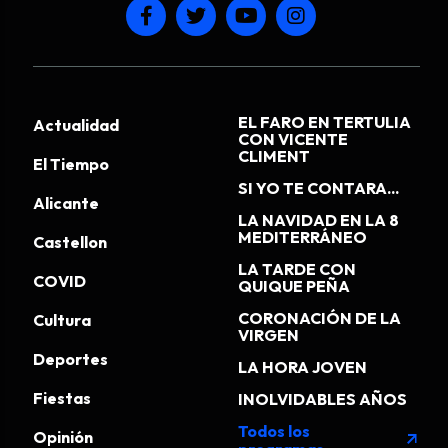
EL FARO EN TERTULIA
Actualidad
CON VICENTE
CLIMENT
El Tiempo
SI YO TE CONTARA...
Alicante
LA NAVIDAD EN LA 8
MEDITERRÁNEO
Castellon
LA TARDE CON
COVID
QUIQUE PEÑA
CORONACIÓN DE LA
Cultura
VIRGEN
Deportes
LA HORA JOVEN
Fiestas
INOLVIDABLES AÑOS
Todos los
Opinión
arrow_outward