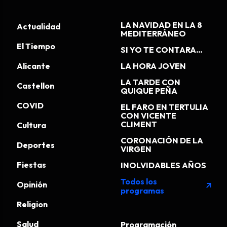
LA NAVIDAD EN LA 8
Actualidad
MEDITERRÁNEO
El Tiempo
SI YO TE CONTARA...
Alicante
LA HORA JOVEN
LA TARDE CON
Castellon
QUIQUE PEÑA
COVID
EL FARO EN TERTULIA
CON VICENTE
CLIMENT
Cultura
CORONACIÓN DE LA
Deportes
VIRGEN
Fiestas
INOLVIDABLES AÑOS
Todos los
Opinión
arrow_outward
programas
Religion
Salud
Programación