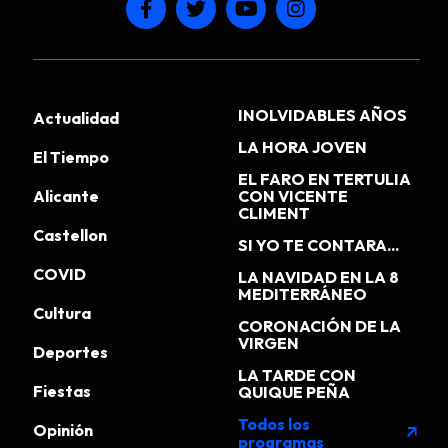
INOLVIDABLES AÑOS
Actualidad
LA HORA JOVEN
El Tiempo
EL FARO EN TERTULIA
Alicante
CON VICENTE
CLIMENT
Castellon
SI YO TE CONTARA...
COVID
LA NAVIDAD EN LA 8
MEDITERRÁNEO
Cultura
CORONACIÓN DE LA
VIRGEN
Deportes
LA TARDE CON
Fiestas
QUIQUE PEÑA
Todos los
Opinión
arrow_outward
programas