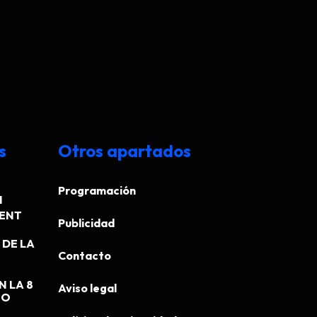
s
Otros apartados
Programación
N
MENT
Publicidad
DE LA
Contacto
N LA 8
Aviso legal
EO