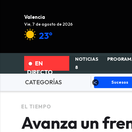
Valencia
Vie, 7 de agosto de 2026
23°
NOTICIAS
PROGRAM
EN
8
DIRECTO
CATEGORÍAS
Fallas
Política
Sucesos
EL TIEMPO
Avanza un fren