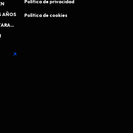
Política de privacidad
EN
S AÑOS
Política de cookies
ARA...
N
arrow_outward