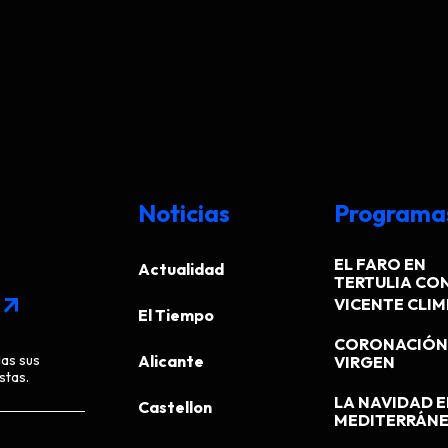
Noticias
Programa
EL FARO EN
Actualidad
TERTULIA CO
arrow_outward
VICENTE CLI
El Tiempo
CORONACIÓN 
das sus
Alicante
VIRGEN
stas.
LA NAVIDAD E
Castellon
MEDITERRÁN