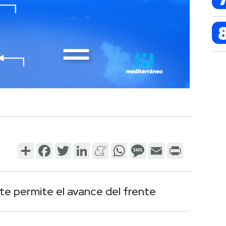
Share
Facebook
Twitter
LinkedIn
Meneame
WhatsApp
Message
Email
Print
te permite el avance del frente