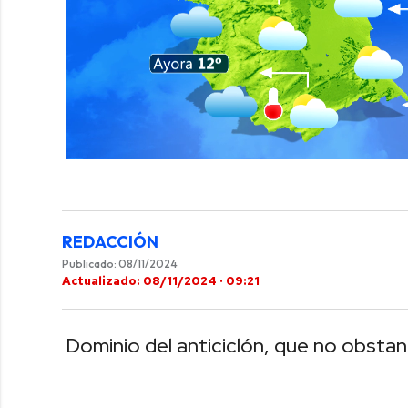
0
of
40
seconds
Volume
0%
REDACCIÓN
Publicado: 08/11/2024
Actualizado: 08/11/2024 · 09:21
Dominio del anticiclón, que no obstan