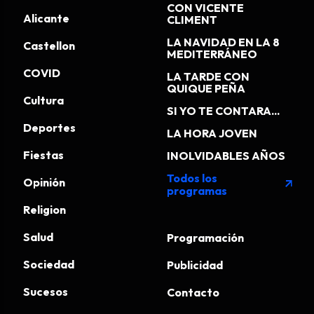
CON VICENTE
Alicante
CLIMENT
LA NAVIDAD EN LA 8
Castellon
MEDITERRÁNEO
COVID
LA TARDE CON
QUIQUE PEÑA
Cultura
SI YO TE CONTARA...
Deportes
LA HORA JOVEN
Fiestas
INOLVIDABLES AÑOS
Todos los
Opinión
arrow_outward
programas
Religion
Salud
Programación
Sociedad
Publicidad
Sucesos
Contacto