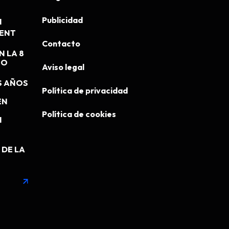
Publicidad
N
MENT
Contacto
N LA 8
EO
Aviso legal
S AÑOS
Política de privacidad
EN
Política de cookies
N
DE LA
arrow_outward