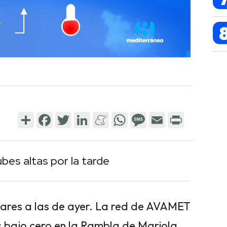
Share
Facebook
Twitter
LinkedIn
Meneame
WhatsApp
Message
Email
Print
bes altas por la tarde
ares a las de ayer. La red de AVAMET
 bajo cero en la Rambla de Mariola,