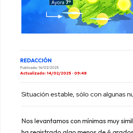
0
of
40
seconds
Volume
0%
REDACCIÓN
Publicado: 14/02/2025
Actualizado: 14/02/2025 · 09:48
Situación estable, sólo con algunas nu
Nos levantamos con mínimas muy simil
ha registrado algo menos de 4 grados