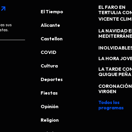
EL FARO EN
arrow_outward
El Tiempo
TERTULIA CO
VICENTE CLI
das sus
Alicante
stas.
LA NAVIDAD E
MEDITERRÁN
Castellon
INOLVIDABLE
COVID
LA HORA JOV
Cultura
LA TARDE CO
QUIQUE PEÑA
Deportes
CORONACIÓN 
VIRGEN
Fiestas
Todos los
Opinión
programas
Religion