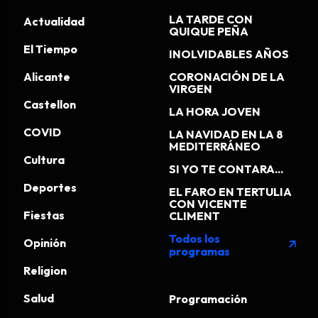
LA TARDE CON
Actualidad
QUIQUE PEÑA
El Tiempo
INOLVIDABLES AÑOS
Alicante
CORONACIÓN DE LA
VIRGEN
Castellon
LA HORA JOVEN
COVID
LA NAVIDAD EN LA 8
MEDITERRÁNEO
Cultura
SI YO TE CONTARA...
Deportes
EL FARO EN TERTULIA
CON VICENTE
Fiestas
CLIMENT
Todos los
Opinión
arrow_outward
programas
Religion
Salud
Programación