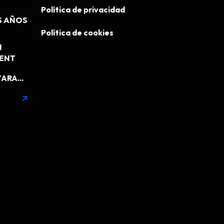
Política de privacidad
S AÑOS
Política de cookies
N
MENT
ARA...
arrow_outward