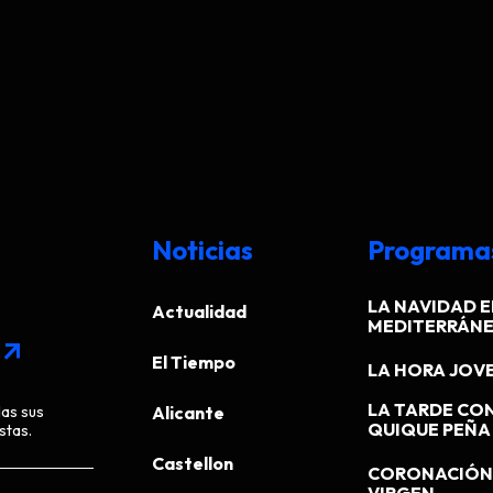
Noticias
Programa
LA NAVIDAD E
Actualidad
MEDITERRÁN
arrow_outward
El Tiempo
LA HORA JOV
LA TARDE CO
das sus
Alicante
QUIQUE PEÑA
stas.
Castellon
CORONACIÓN 