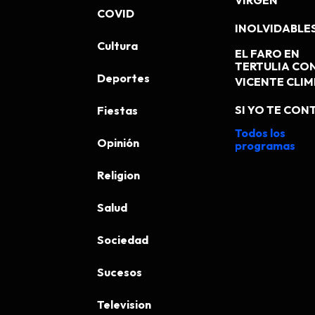
VIRGEN
COVID
INOLVIDABLE
Cultura
EL FARO EN
TERTULIA CO
Deportes
VICENTE CLI
SI YO TE CONT
Fiestas
Todos los
Opinión
programas
Religion
Salud
Sociedad
Sucesos
Television