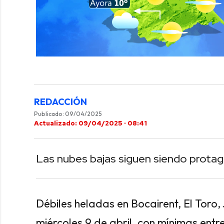
0
of
40
seconds
Volume
0%
REDACCIÓN
Publicado: 09/04/2025
Actualizado: 09/04/2025 · 08:41
Las nubes bajas siguen siendo protago
Débiles heladas en Bocairent, El Toro,
miércoles 9 de abril, con mínimas entre