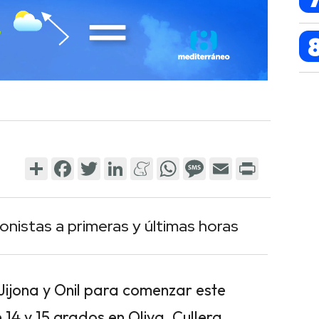
Share
Facebook
Twitter
LinkedIn
Meneame
WhatsApp
Message
Email
Print
nistas a primeras y últimas horas
 Jijona y Onil para comenzar este
 14 y 15 grados en Oliva, Cullera,