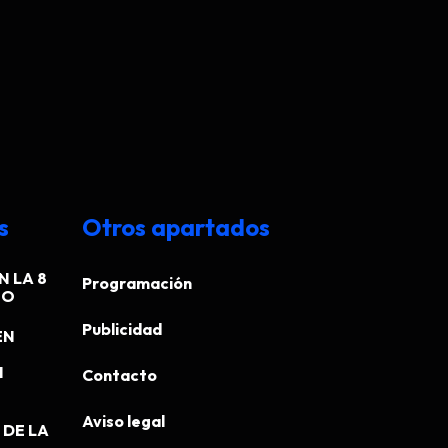
s
Otros apartados
N LA 8
Programación
EO
Publicidad
EN
N
Contacto
Aviso legal
DE LA