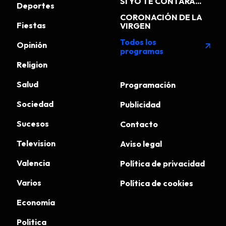
SI YO TE CONTARA...
Deportes
CORONACIÓN DE LA
Fiestas
VIRGEN
Todos los
Opinión
arrow_outward
programas
Religion
Salud
Programación
Sociedad
Publicidad
Sucesos
Contacto
Television
Aviso legal
Valencia
Política de privacidad
Varios
Política de cookies
Economía
Politica