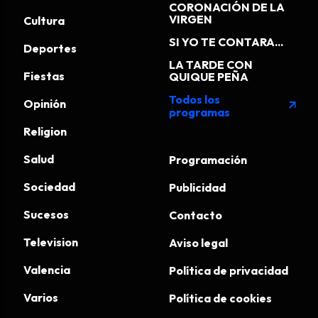
CORONACIÓN DE LA
VIRGEN
Cultura
SI YO TE CONTARA...
Deportes
LA TARDE CON
Fiestas
QUIQUE PEÑA
Todos los
Opinión
arrow_outward
programas
Religion
Salud
Programación
Sociedad
Publicidad
Sucesos
Contacto
Television
Aviso legal
Valencia
Política de privacidad
Varios
Política de cookies