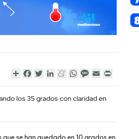
Share
Facebook
Twitter
LinkedIn
Meneame
WhatsApp
Message
Email
Print
ndo los 35 grados con claridad en
 que se han quedado en 10 grados en