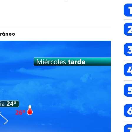
rráneo