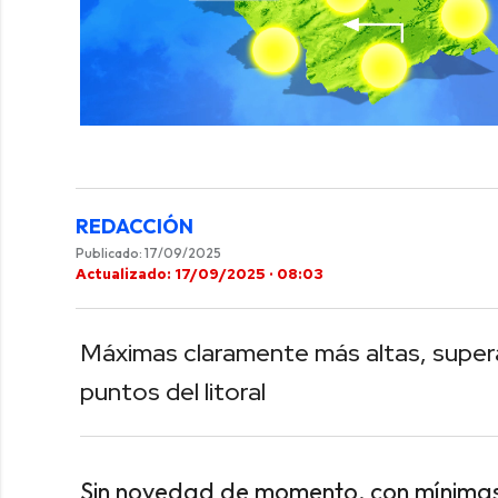
0
of
40
seconds
Volume
0%
REDACCIÓN
Publicado: 17/09/2025
Actualizado: 17/09/2025 · 08:03
Máximas claramente más altas, supera
puntos del litoral
Sin novedad de momento, con mínimas