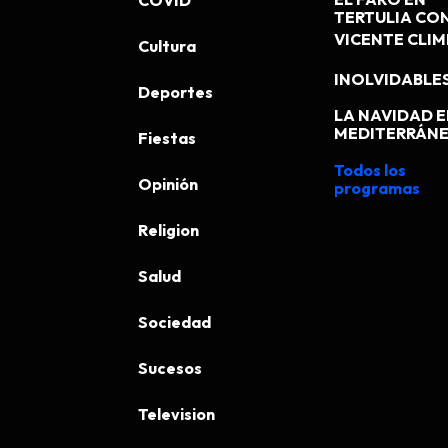
COVID
TERTULIA CO
VICENTE CLI
Cultura
INOLVIDABLE
Deportes
LA NAVIDAD E
MEDITERRÁN
Fiestas
Todos los
Opinión
programas
Religion
Salud
Sociedad
Sucesos
Television