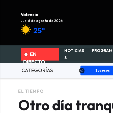
Valencia
Jue, 6 de agosto de 2026
25°
NOTICIAS
PROGRAM
EN
8
DIRECTO
CATEGORÍAS
olítica
Sucesos
Deportes
EL TIEMPO
Otro día tranq