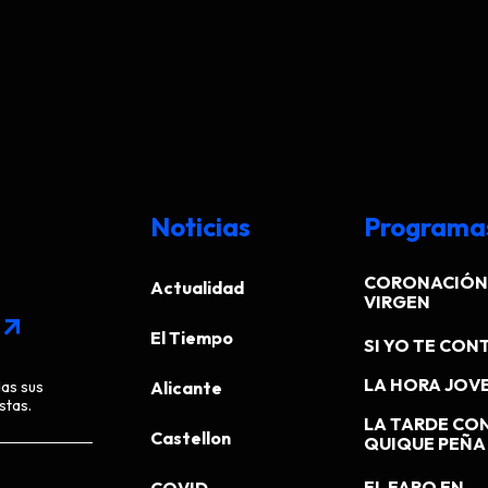
Noticias
Programa
CORONACIÓN 
Actualidad
VIRGEN
arrow_outward
El Tiempo
SI YO TE CONT
LA HORA JOV
das sus
Alicante
stas.
LA TARDE CO
Castellon
QUIQUE PEÑA
EL FARO EN