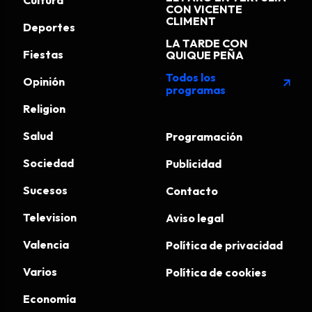
Cultura
CON VICENTE
CLIMENT
Deportes
LA TARDE CON
Fiestas
QUIQUE PEÑA
Todos los
Opinión
arrow_outward
programas
Religion
Salud
Programación
Sociedad
Publicidad
Sucesos
Contacto
Television
Aviso legal
Valencia
Política de privacidad
Varios
Política de cookies
Economía