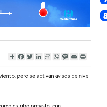
Share
Facebook
Twitter
LinkedIn
Meneame
WhatsApp
Message
Email
Print
ento, pero se activan avisos de nivel
como estaba previsto, con