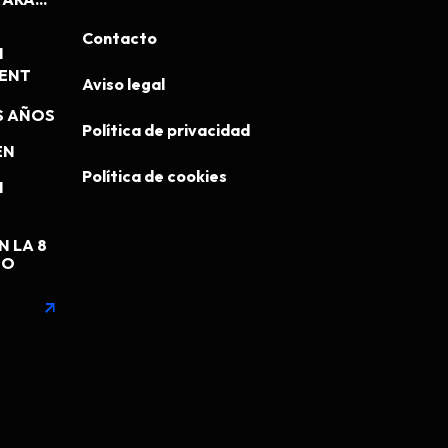
Contacto
N
MENT
Aviso legal
S AÑOS
Política de privacidad
EN
Política de cookies
N
N LA 8
EO
arrow_outward