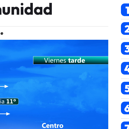
munidad
de