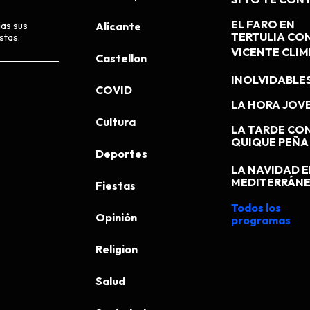
EL FARO EN
das sus
Alicante
TERTULIA CO
stas.
VICENTE CLI
Castellon
INOLVIDABLE
COVID
LA HORA JOV
Cultura
LA TARDE CO
QUIQUE PEÑA
Deportes
LA NAVIDAD E
MEDITERRÁN
Fiestas
Todos los
Opinión
programas
Religion
Salud