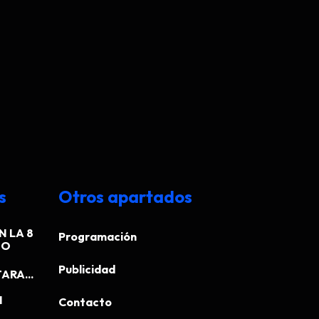
s
Otros apartados
N LA 8
Programación
EO
Publicidad
ARA...
N
Contacto