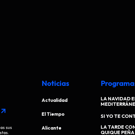
Noticias
Programa
LA NAVIDAD E
Actualidad
MEDITERRÁN
arrow_outward
El Tiempo
SI YO TE CONT
LA TARDE CO
das sus
Alicante
QUIQUE PEÑA
stas.