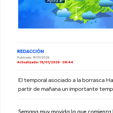
0
of
42
seconds
Volume
0%
REDACCIÓN
Publicado: 19/01/2026
Actualizado: 19/01/2026 · 08:44
El temporal asociado a la borrasca Har
partir de mañana un importante temp
Semana muy movida la que comienza ho