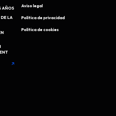
Aviso legal
S AÑOS
DE LA
Política de privacidad
Política de cookies
EN
N
MENT
arrow_outward