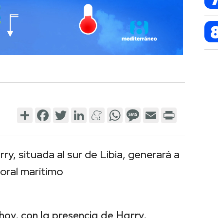
Share
Facebook
Twitter
LinkedIn
Meneame
WhatsApp
Message
Email
Print
ry, situada al sur de Libia, generará a
oral marítimo
y, con la presencia de Harry,