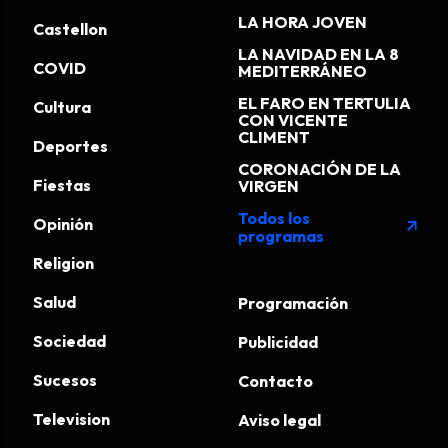
LA HORA JOVEN
Castellon
LA NAVIDAD EN LA 8
COVID
MEDITERRÁNEO
EL FARO EN TERTULIA
Cultura
CON VICENTE
CLIMENT
Deportes
CORONACIÓN DE LA
Fiestas
VIRGEN
Todos los
Opinión
arrow_outward
programas
Religion
Salud
Programación
Sociedad
Publicidad
Sucesos
Contacto
Television
Aviso legal