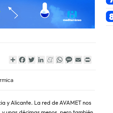
Share
Facebook
Twitter
LinkedIn
Meneame
WhatsApp
Message
Email
Print
érmica
ncia y Alicante. La red de AVAMET nos
a, y unas décimas menos, pero también