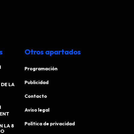
s
Otros apartados
N
Programación
Publicidad
DE LA
Contacto
N
Aviso legal
MENT
Política de privacidad
N LA 8
EO