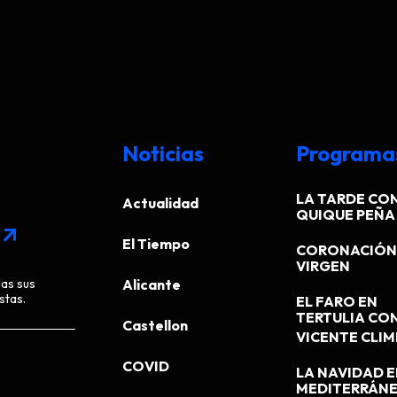
Noticias
Programa
LA TARDE CO
Actualidad
QUIQUE PEÑA
arrow_outward
El Tiempo
CORONACIÓN 
VIRGEN
das sus
Alicante
stas.
EL FARO EN
TERTULIA CO
Castellon
VICENTE CLI
COVID
LA NAVIDAD E
MEDITERRÁN