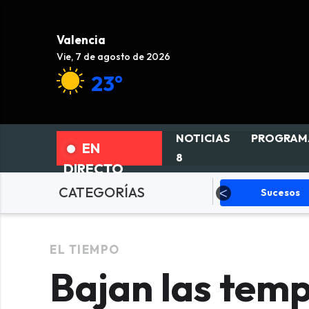
Valencia
Vie, 7 de agosto de 2026
23°
NOTICIAS
PROGRAM
EN
8
DIRECTO
CATEGORÍAS
olítica
Sucesos
Deportes
EL TIEMPO
Bajan las tem