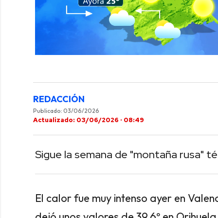
0
of
42
seconds
Volume
0%
REDACCIÓN
Publicado: 03/06/2026
Actualizado: 03/06/2026 · 08:49
Sigue la semana de "montaña rusa" t
El calor fue muy intenso ayer en Vale
dejó unos valores de 39.6º en Orihuel