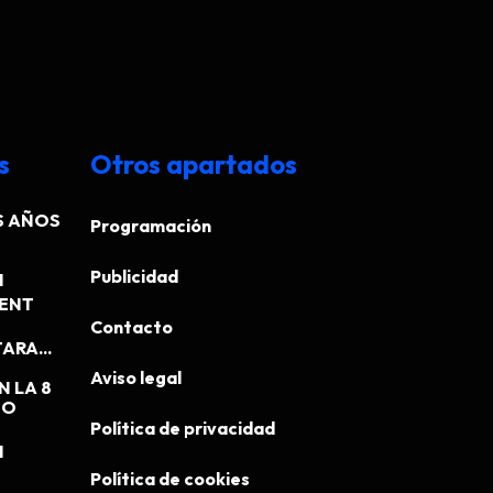
s
Otros apartados
S AÑOS
Programación
Publicidad
N
MENT
Contacto
ARA...
Aviso legal
N LA 8
EO
Política de privacidad
N
Política de cookies