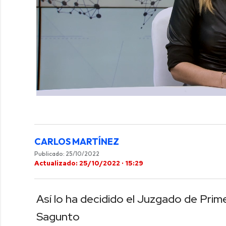
0
of
29
seconds
Volume
0%
CARLOS MARTÍNEZ
Publicado: 25/10/2022
Actualizado: 25/10/2022 · 15:29
Así lo ha decidido el Juzgado de Prim
Sagunto