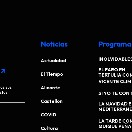
Noticias
Programa
INOLVIDABLE
Actualidad
EL FARO EN
arrow_outward
El Tiempo
TERTULIA CO
VICENTE CLI
das sus
Alicante
stas.
SI YO TE CONT
Castellon
LA NAVIDAD E
MEDITERRÁN
COVID
LA TARDE CO
QUIQUE PEÑA
Cultura