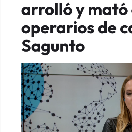
arrolló y mató
operarios de c
Sagunto