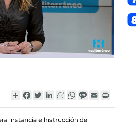
Share
Facebook
Twitter
LinkedIn
Meneame
WhatsApp
Message
Email
Print
era Instancia e Instrucción de