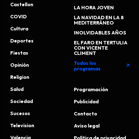
Castellon
LA HORA JOVEN
COVID
LA NAVIDAD EN LA 8
MEDITERRÁNEO
Cultura
INOLVIDABLES AÑOS
Deportes
EL FARO EN TERTULIA
CON VICENTE
Fiestas
CLIMENT
Todos los
Opinión
arrow_outward
programas
Religion
Salud
Programación
Sociedad
Publicidad
Sucesos
Contacto
Television
Aviso legal
Valencia
Política de privacidad