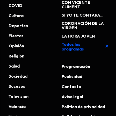
CON VICENTE
COVID
CLIMENT
SI YO TE CONTARA...
Cultura
CORONACIÓN DE LA
Deportes
VIRGEN
Fiestas
LA HORA JOVEN
Todos los
Opinión
arrow_outward
programas
Religion
Salud
Programación
Sociedad
Publicidad
Sucesos
Contacto
Television
Aviso legal
Valencia
Política de privacidad