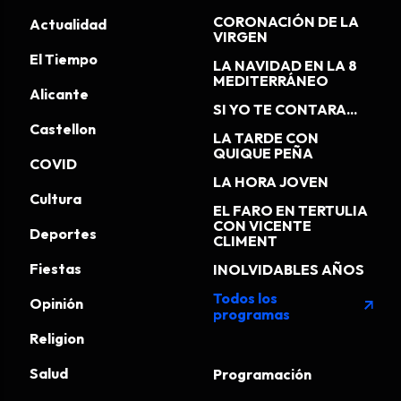
CORONACIÓN DE LA
Actualidad
VIRGEN
El Tiempo
LA NAVIDAD EN LA 8
MEDITERRÁNEO
Alicante
SI YO TE CONTARA...
Castellon
LA TARDE CON
QUIQUE PEÑA
COVID
LA HORA JOVEN
Cultura
EL FARO EN TERTULIA
CON VICENTE
Deportes
CLIMENT
Fiestas
INOLVIDABLES AÑOS
Todos los
Opinión
arrow_outward
programas
Religion
Salud
Programación