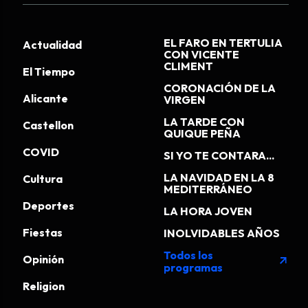
EL FARO EN TERTULIA
Actualidad
CON VICENTE
CLIMENT
El Tiempo
CORONACIÓN DE LA
Alicante
VIRGEN
LA TARDE CON
Castellon
QUIQUE PEÑA
COVID
SI YO TE CONTARA...
LA NAVIDAD EN LA 8
Cultura
MEDITERRÁNEO
Deportes
LA HORA JOVEN
Fiestas
INOLVIDABLES AÑOS
Todos los
Opinión
arrow_outward
programas
Religion