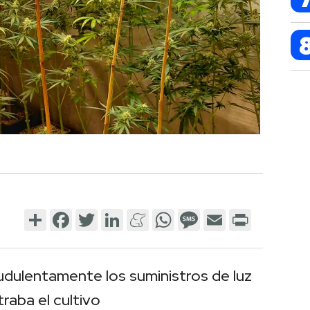
Share
Facebook
Twitter
LinkedIn
Meneame
WhatsApp
Message
Email
Print
dulentamente los suministros de luz
raba el cultivo