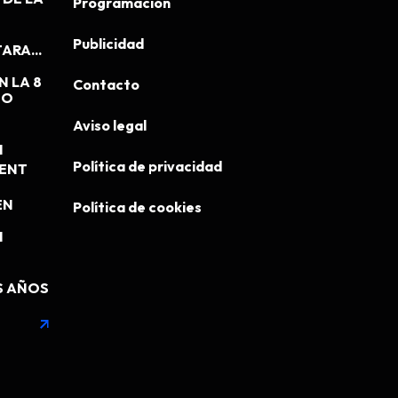
Programación
Publicidad
ARA...
N LA 8
Contacto
EO
Aviso legal
N
Política de privacidad
MENT
EN
Política de cookies
N
S AÑOS
arrow_outward