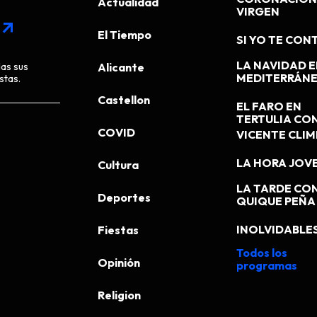
Actualidad
VIRGEN
arrow_outward
El Tiempo
SI YO TE CONT
LA NAVIDAD E
das sus
Alicante
MEDITERRÁN
stas.
Castellon
EL FARO EN
TERTULIA CO
COVID
VICENTE CLI
LA HORA JOV
Cultura
LA TARDE CO
Deportes
QUIQUE PEÑA
INOLVIDABLE
Fiestas
Todos los
Opinión
programas
Religion