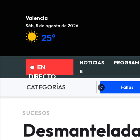
Valencia
Sáb, 8 de agosto de 2026
25°
NOTICIAS
PROGRAM
EN
8
DIRECTO
CATEGORÍAS
ciedad
Actualidad
Fallas
SUCESOS
Desmantelada