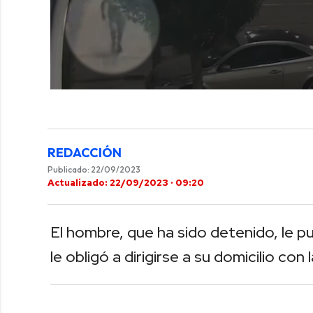
0
of
38
seconds
Volume
0%
REDACCIÓN
Publicado: 22/09/2023
Actualizado: 22/09/2023 · 09:20
El hombre, que ha sido detenido, le pus
le obligó a dirigirse a su domicilio con