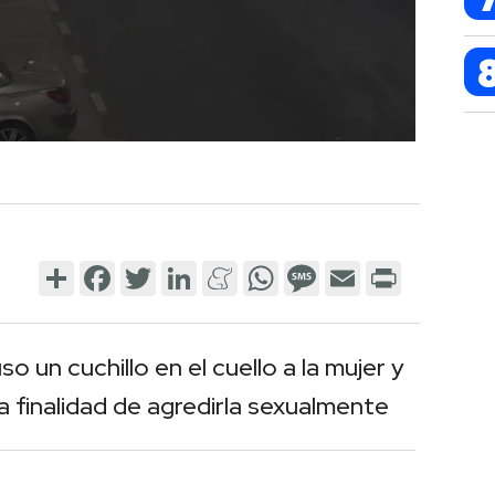
Share
Facebook
Twitter
LinkedIn
Meneame
WhatsApp
Message
Email
Print
o un cuchillo en el cuello a la mujer y
 la finalidad de agredirla sexualmente