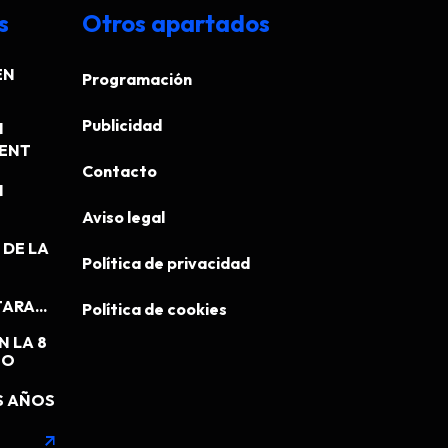
s
Otros apartados
EN
Programación
Publicidad
N
MENT
Contacto
N
Aviso legal
DE LA
Política de privacidad
ARA...
Política de cookies
N LA 8
EO
S AÑOS
arrow_outward