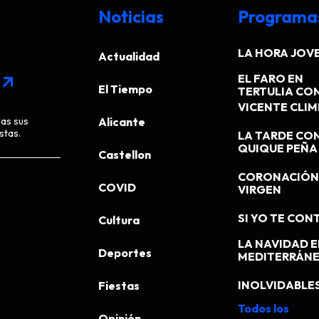
Noticias
Programa
LA HORA JOV
Actualidad
EL FARO EN
arrow_outward
El Tiempo
TERTULIA CO
VICENTE CLI
das sus
Alicante
stas.
LA TARDE CO
QUIQUE PEÑA
Castellon
CORONACIÓN 
COVID
VIRGEN
SI YO TE CONT
Cultura
LA NAVIDAD E
Deportes
MEDITERRÁN
INOLVIDABLE
Fiestas
Todos los
Opinión