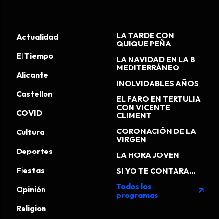
LA TARDE CON
Actualidad
QUIQUE PEÑA
El Tiempo
LA NAVIDAD EN LA 8
MEDITERRÁNEO
Alicante
INOLVIDABLES AÑOS
Castellon
EL FARO EN TERTULIA
CON VICENTE
COVID
CLIMENT
CORONACIÓN DE LA
Cultura
VIRGEN
Deportes
LA HORA JOVEN
Fiestas
SI YO TE CONTARA...
Todos los
Opinión
arrow_outward
programas
Religion