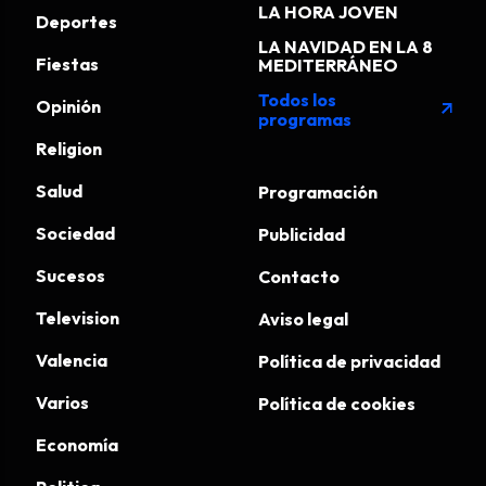
LA HORA JOVEN
Deportes
LA NAVIDAD EN LA 8
Fiestas
MEDITERRÁNEO
Todos los
Opinión
arrow_outward
programas
Religion
Salud
Programación
Sociedad
Publicidad
Sucesos
Contacto
Television
Aviso legal
Valencia
Política de privacidad
Varios
Política de cookies
Economía