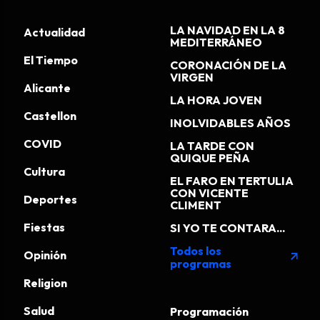
LA NAVIDAD EN LA 8
Actualidad
MEDITERRÁNEO
El Tiempo
CORONACIÓN DE LA
VIRGEN
Alicante
LA HORA JOVEN
Castellon
INOLVIDABLES AÑOS
COVID
LA TARDE CON
QUIQUE PEÑA
Cultura
EL FARO EN TERTULIA
CON VICENTE
Deportes
CLIMENT
Fiestas
SI YO TE CONTARA...
Todos los
Opinión
arrow_outward
programas
Religion
Salud
Programación