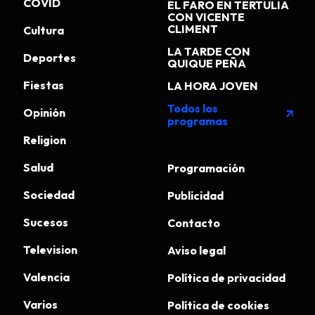
COVID
EL FARO EN TERTULIA
CON VICENTE
CLIMENT
Cultura
LA TARDE CON
Deportes
QUIQUE PEÑA
Fiestas
LA HORA JOVEN
Todos los
Opinión
arrow_outward
programas
Religion
Salud
Programación
Sociedad
Publicidad
Sucesos
Contacto
Television
Aviso legal
Valencia
Política de privacidad
Varios
Política de cookies