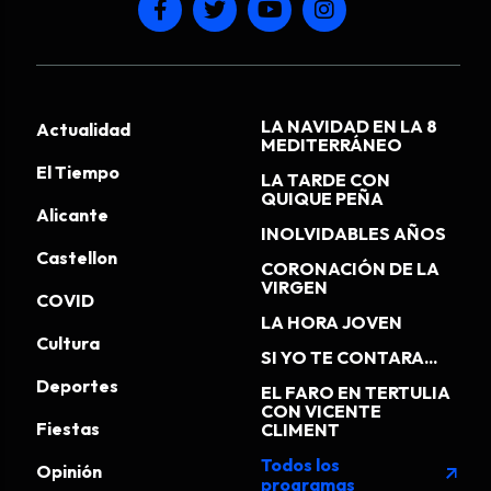
LA NAVIDAD EN LA 8
Actualidad
MEDITERRÁNEO
El Tiempo
LA TARDE CON
QUIQUE PEÑA
Alicante
INOLVIDABLES AÑOS
Castellon
CORONACIÓN DE LA
VIRGEN
COVID
LA HORA JOVEN
Cultura
SI YO TE CONTARA...
Deportes
EL FARO EN TERTULIA
CON VICENTE
Fiestas
CLIMENT
Todos los
Opinión
arrow_outward
programas