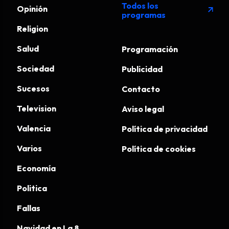
Todos los
Opinión
arrow_outward
programas
Religion
Salud
Programación
Sociedad
Publicidad
Sucesos
Contacto
Television
Aviso legal
Valencia
Política de privacidad
Varios
Política de cookies
Economía
Politica
Fallas
Navidad en La 8