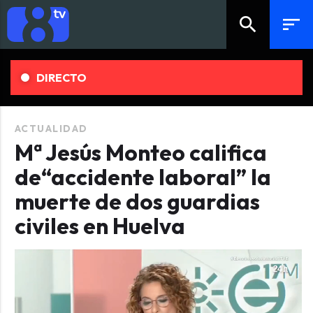
search
sort
DIRECTO
ACTUALIDAD
Mª Jesús Monteo califica
de“accidente laboral” la
muerte de dos guardias
civiles en Huelva