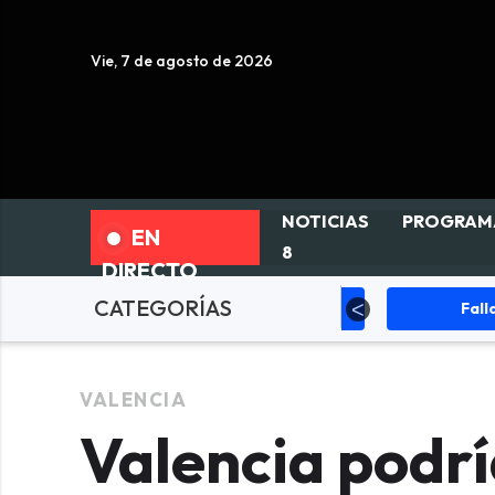
Vie, 7 de agosto de 2026
NOTICIAS
PROGRAM
EN
8
DIRECTO
CATEGORÍAS
ciedad
Actualidad
Fallas
VALENCIA
Valencia podrí