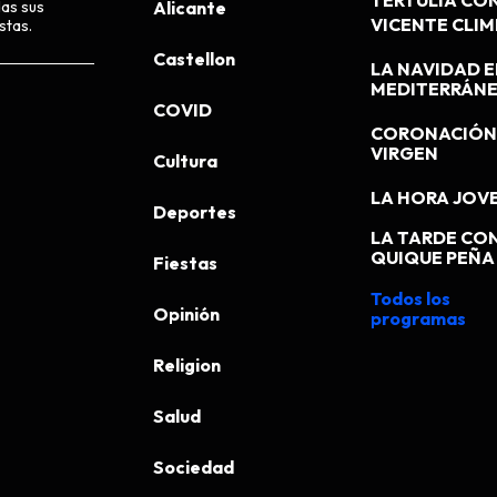
TERTULIA CO
das sus
Alicante
VICENTE CLI
stas.
Castellon
LA NAVIDAD E
MEDITERRÁN
COVID
CORONACIÓN 
VIRGEN
Cultura
LA HORA JOV
Deportes
LA TARDE CO
QUIQUE PEÑA
Fiestas
Todos los
Opinión
programas
Religion
Salud
Sociedad