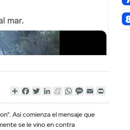
Share
Facebook
Twitter
LinkedIn
Meneame
WhatsApp
Message
Email
Print
on”. Así comienza el mensaje que
ente se le vino en contra