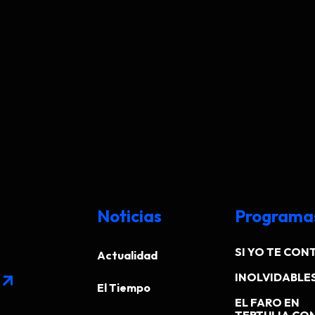
Noticias
Programa
SI YO TE CONT
Actualidad
INOLVIDABLE
arrow_outward
El Tiempo
EL FARO EN