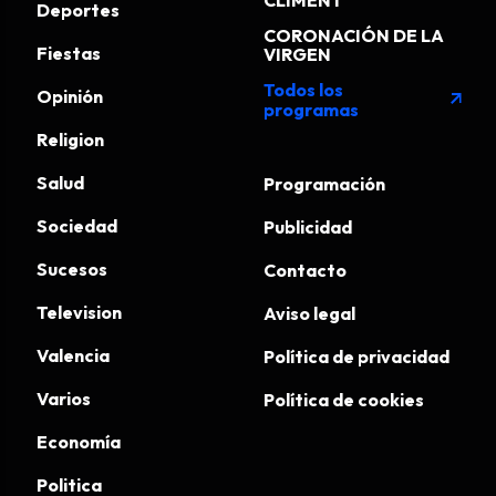
CLIMENT
Deportes
CORONACIÓN DE LA
Fiestas
VIRGEN
Todos los
Opinión
arrow_outward
programas
Religion
Salud
Programación
Sociedad
Publicidad
Sucesos
Contacto
Television
Aviso legal
Valencia
Política de privacidad
Varios
Política de cookies
Economía
Politica