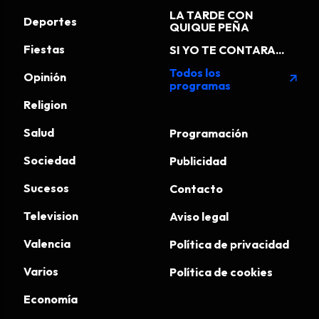
LA TARDE CON
Deportes
QUIQUE PEÑA
Fiestas
SI YO TE CONTARA...
Todos los
Opinión
arrow_outward
programas
Religion
Salud
Programación
Sociedad
Publicidad
Sucesos
Contacto
Television
Aviso legal
Valencia
Política de privacidad
Varios
Política de cookies
Economía