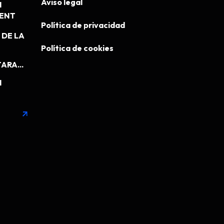
Aviso legal
N
MENT
Política de privacidad
DE LA
Política de cookies
ARA...
N
arrow_outward