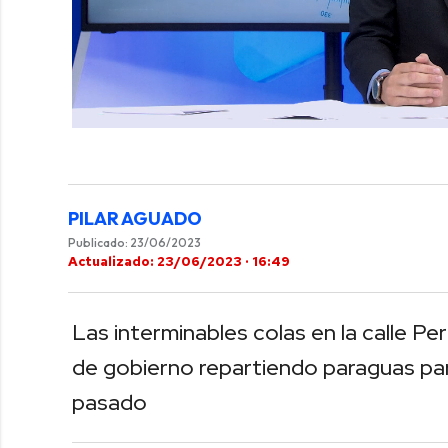
0
of
1
minute,
48
seconds
Volume
PILAR AGUADO
0%
Publicado: 23/06/2023
Actualizado: 23/06/2023 · 16:49
Las interminables colas en la calle Per
de gobierno repartiendo paraguas para
pasado