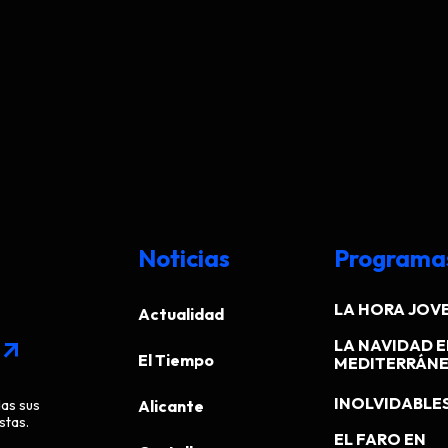
Noticias
Programa
LA HORA JOV
Actualidad
LA NAVIDAD E
arrow_outward
El Tiempo
MEDITERRÁN
INOLVIDABLE
das sus
Alicante
stas.
EL FARO EN