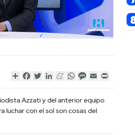
Share
Facebook
Twitter
LinkedIn
Meneame
WhatsApp
Message
Email
Print
iodista Azzati y del anterior equipo
 luchar con el sol son cosas del