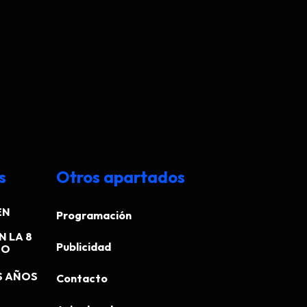
s
Otros apartados
EN
Programación
N LA 8
Publicidad
EO
S AÑOS
Contacto