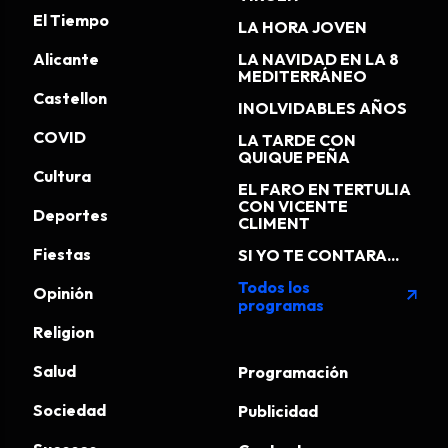
El Tiempo
LA HORA JOVEN
Alicante
LA NAVIDAD EN LA 8
MEDITERRÁNEO
Castellon
INOLVIDABLES AÑOS
COVID
LA TARDE CON
QUIQUE PEÑA
Cultura
EL FARO EN TERTULIA
CON VICENTE
Deportes
CLIMENT
Fiestas
SI YO TE CONTARA...
Todos los
Opinión
arrow_outward
programas
Religion
Salud
Programación
Sociedad
Publicidad