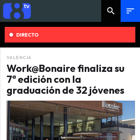
search
sort
DIRECTO
VALENCIA
Work@Bonaire finaliza su
7ª edición con la
graduación de 32 jóvenes