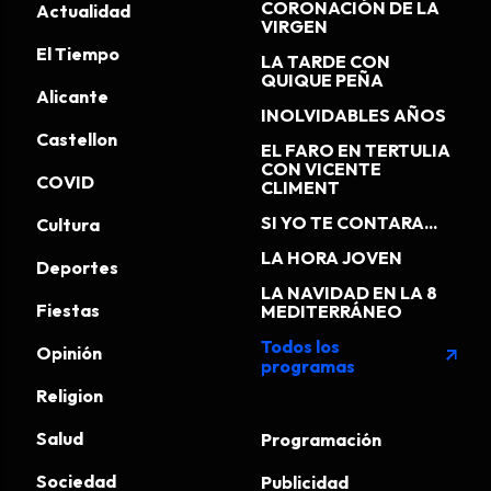
CORONACIÓN DE LA
Actualidad
VIRGEN
El Tiempo
LA TARDE CON
QUIQUE PEÑA
Alicante
INOLVIDABLES AÑOS
Castellon
EL FARO EN TERTULIA
CON VICENTE
COVID
CLIMENT
SI YO TE CONTARA...
Cultura
LA HORA JOVEN
Deportes
LA NAVIDAD EN LA 8
Fiestas
MEDITERRÁNEO
Todos los
Opinión
arrow_outward
programas
Religion
Salud
Programación
Sociedad
Publicidad