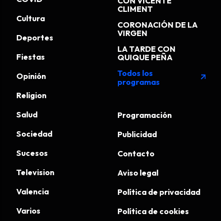
CON VICENTE
CLIMENT
Cultura
CORONACIÓN DE LA
VIRGEN
Deportes
LA TARDE CON
Fiestas
QUIQUE PEÑA
Todos los
Opinión
arrow_outward
programas
Religion
Salud
Programación
Sociedad
Publicidad
Sucesos
Contacto
Television
Aviso legal
Valencia
Política de privacidad
Varios
Política de cookies